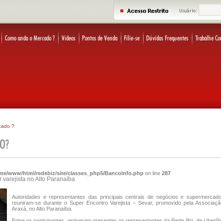
cado ?
me/www/html/redebiz/site/classes_php5/BancoInfo.php
on line
287
 varejista no Alto Paranaíba
Autoridades e representantes das principais centrais de negócios e supermercado
reuniram-se durante o Super Encontro Varejista – Sevar, promovido pela Associa
Araxá, no Alto Paranaíba.
Entre os participantes, estiveram presentes os representantes da Rede Biz, de Uberlân