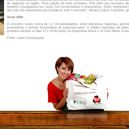
de negócios na região. "Esta edição foi muito produtiva. Pois além dos assuntos 
também conseguimos nos reunir com fornecedores e empresários. Estes momentos pa
dia a dia são importantes para fortalecer todo o mercado", destaca Gilson Cantuário, g
Sevar 2009
O encontro reuniu cerca de 1,2 mil participantes, entre lideranças regionais, gere
proprietários e demais funcionários de supermercados. O público participou de pale
produtos durante os dias 17 e 18 de junho, no Expominas Araxá e no Ouro Minas Gran
Fonte: Lead Comunicação