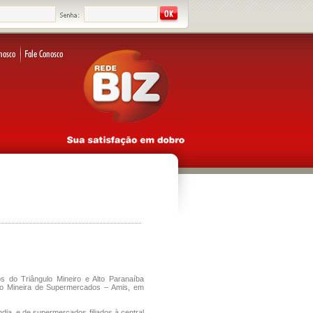
s do Triângulo Mineiro e Alto Paranaíba
ção Mineira de Supermercados – Amis, em
dia, e de supermercados filiados à central