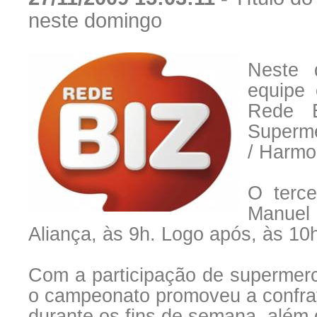
neste domingo
Neste 
equipe
Rede B
Superme
/ Harmo
O terce
Manuel
Aliança, às 9h. Logo após, às 10h
Com a participação de supermerc
o campeonato promoveu a confrate
durante os fins de semana, além d