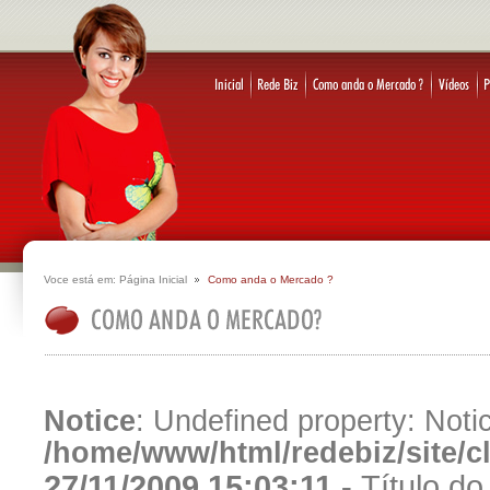
Voce está em:
Página Inicial
Como anda o Mercado ?
Notice
: Undefined property: Notic
/home/www/html/redebiz/site/
27/11/2009 15:03:11 -
Título d