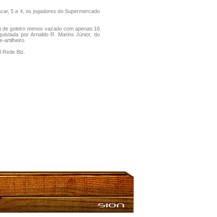
car, 5 a 4, os jogadores do Supermercado
féu de goleiro menos vazado com apenas 16
quistada por Arnaldo R. Marins Júnior, do
artilheiro.
l Rede Biz.