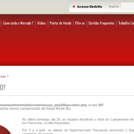
cado ?
me/www/html/redebiz/site/classes_php5/BancoInfo.php
on line
287
rela vence campeonato de futsal Rede Biz
No último domingo, dia 29, as equipes decidiram o título do Campeonato de 
em Patrocínio, no Alto Paranaíba.
Por 5 a 4 gols, os atletas do Supermercado Passarela venceram o Sup
campeões do torneio.