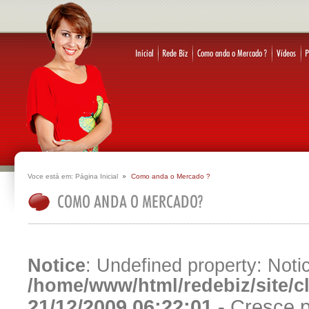
Voce está em:
Página Inicial
Como anda o Mercado ?
Notice
: Undefined property: Notic
/home/www/html/redebiz/site/
21/12/2009 06:22:01 -
Cresce p