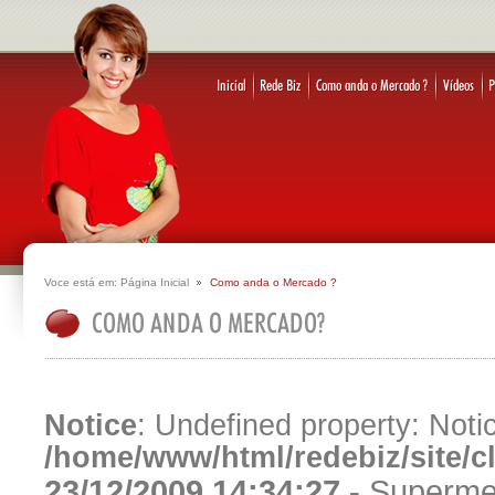
Voce está em:
Página Inicial
Como anda o Mercado ?
Notice
: Undefined property: Notic
/home/www/html/redebiz/site/
23/12/2009 14:34:27 -
Superme