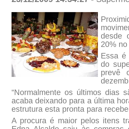
Proxim
movimen
desde o
20% no f
Essa é 
do supe
prevê 
dezembr
“Normalmente os últimos dias s
acaba deixando para a última ho
estrutura esta pronta para receb
A procura é maior pelos itens tr