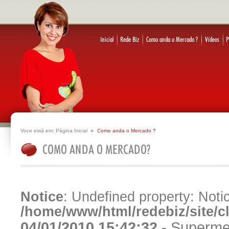
Voce está em:
Página Inicial
Como anda o Mercado ?
Notice
: Undefined property: Notic
/home/www/html/redebiz/site/
04/01/2010 15:42:32 -
Supermer