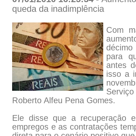
queda da inadimplência
Com ma
aumento
décimo t
para q
antes d
isso a 
novembr
Serviço
Roberto Alfeu Pena Gomes.
Ele disse que a recuperação 
empregos e as contratações tempor
direta para o cenário positivo qu