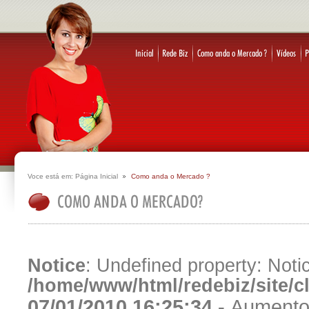
Voce está em:
Página Inicial
Como anda o Mercado ?
Notice
: Undefined property: Notic
/home/www/html/redebiz/site/
07/01/2010 16:25:34 -
Aumento 