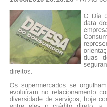
O Dia 
data do
empresa
Consu
represe
orienta
duas d
segura
direitos.
Os supermercados se orgulha
evoluíram no relacionamento c
diversidade de serviços, hoje c
entre eles o crédito direto, 