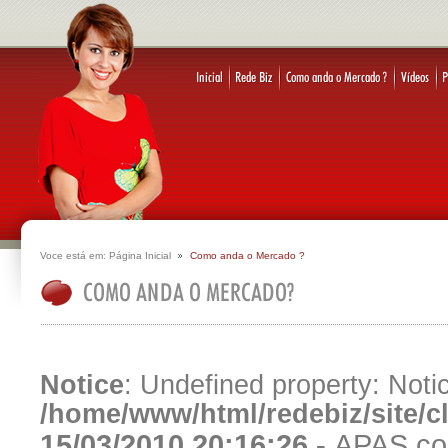
Voce está em:
Página Inicial
Como anda o Mercado ?
Notice
: Undefined property: Notic
/home/www/html/redebiz/site/
15/03/2010 20:16:26 -
APAS co