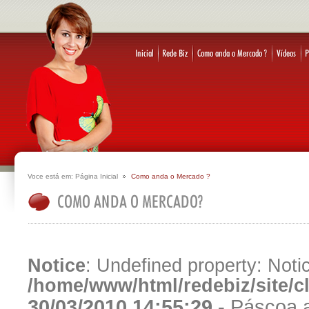
Voce está em:
Página Inicial
Como anda o Mercado ?
Notice
: Undefined property: Notic
/home/www/html/redebiz/site/
30/03/2010 14:55:29 -
Páscoa a