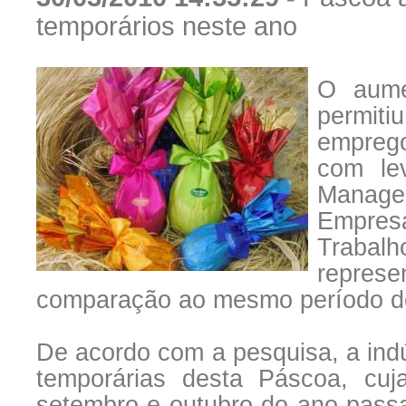
temporários neste ano
O aume
permit
empreg
com le
Manage
Empres
Trabal
repre
comparação ao mesmo período d
De acordo com a pesquisa, a ind
temporárias desta Páscoa, cuja
setembro e outubro do ano passa