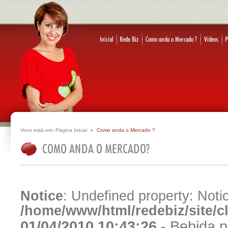
Voce está em:
Página Inicial
Como anda o Mercado ?
Notice
: Undefined property: Notic
/home/www/html/redebiz/site/
01/04/2010 10:43:26 -
Bebida p