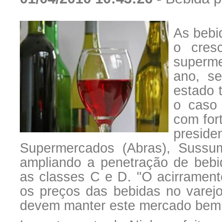
As bebi
o cres
superm
ano, se
estado 
o caso
com for
presid
Supermercados (Abras), Suss
ampliando a penetração de bebid
as classes C e D. "O acirramen
os preços das bebidas no varej
devem manter este mercado bem 