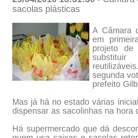
sacolas plásticas
A Câmara d
em primeira
projeto de
substituir
reutilizáve
segunda vot
prefeito Gil
Mas já há no estado várias inicia
dispensar as sacolinhas na hora
Há supermercado que dá descon
quem usa caixas e sacolas retor