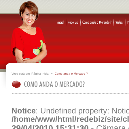
Voce está em:
Página Inicial
Como anda o Mercado ?
Notice
: Undefined property: Notic
/home/www/html/redebiz/site/
29/04/2010 15:31:30 -
Câmara d