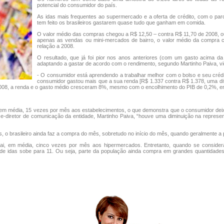
potencial do consumidor do país.
As idas mais frequentes ao supermercado e a oferta de crédito, com o p
tem feito os brasileiros gastarem quase tudo que ganham em comida.
O valor médio das compras chegou a R$ 12,50 – contra R$ 11,70 de 2008, ou
apenas as vendas ou mini-mercados de bairro, o valor médio da compra
relação a 2008.
O resultado, que já foi pior nos anos anteriores (com um gasto acima da
adaptando a gastar de acordo com o rendimento, segundo Martinho Paiva, v
- O consumidor está aprendendo a trabalhar melhor com o bolso e seu créd
consumidor gastou mais que a sua renda [R$ 1.337 contra R$ 1.378, uma di
2008, a renda e o gasto médio cresceram 8%, mesmo com o encolhimento do PIB de 0,2%, ent
i, em média, 15 vezes por mês aos estabelecimentos, o que demonstra que o consumidor dei
ce-diretor de comunicação da entidade, Martinho Paiva, “houve uma diminuição na represe
 brasileiro ainda faz a compra do mês, sobretudo no início do mês, quando geralmente a p
i, em média, cinco vezes por mês aos hipermercados. Entretanto, quando se considera o
e idas sobe para 11. Ou seja, parte da população ainda compra em grandes quantidade