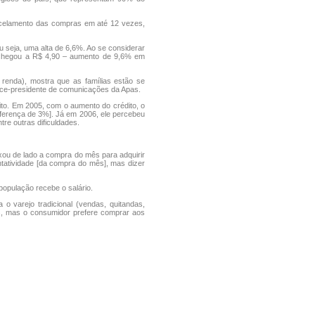
arcelamento das compras em até 12 vezes,
 seja, uma alta de 6,6%. Ao se considerar
 chegou a R$ 4,90 – aumento de 9,6% em
 renda), mostra que as famílias estão se
ice-presidente de comunicações da Apas.
ito. Em 2005, com o aumento do crédito, o
ferença de 3%]. Já em 2006, ele percebeu
re outras dificuldades.
xou de lado a compra do mês para adquirir
ntatividade [da compra do mês], mas dizer
opulação recebe o salário.
 varejo tradicional (vendas, quitandas,
s, mas o consumidor prefere comprar aos