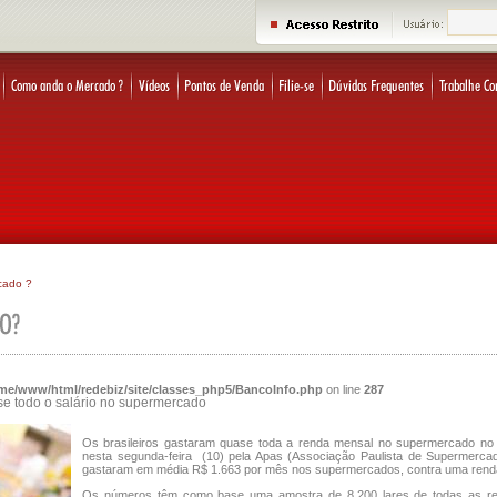
cado ?
me/www/html/redebiz/site/classes_php5/BancoInfo.php
on line
287
ase todo o salário no supermercado
Os brasileiros gastaram quase toda a renda mensal no supermercado no
nesta segunda-feira (10) pela Apas (Associação Paulista de Supermerca
gastaram em média R$ 1.663 por mês nos supermercados, contra uma rend
Os números têm como base uma amostra de 8.200 lares de todas as re