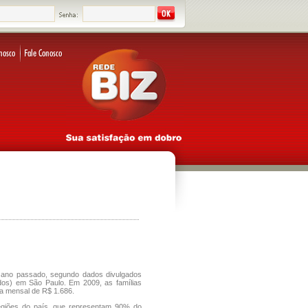
 ano passado, segundo dados divulgados
dos) em São Paulo. Em 2009, as famílias
a mensal de R$ 1.686.
giões do país, que representam 90% do