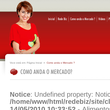
Voce está em:
Página Inicial
Como anda o Mercado ?
Notice
: Undefined property: Notic
/home/www/html/redebiz/site/
14/05/2010 10:33:52 -
Alimento