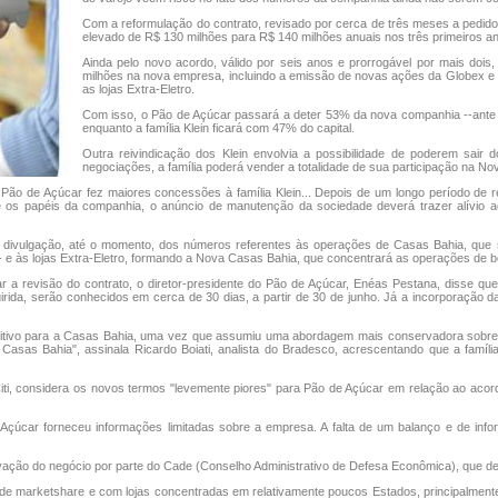
Com a reformulação do contrato, revisado por cerca de três meses a pedido 
elevado de R$ 130 milhões para R$ 140 milhões anuais nos três primeiros a
Ainda pelo novo acordo, válido por seis anos e prorrogável por mais dois
milhões na nova empresa, incluindo a emissão de novas ações da Globex e a
as lojas Extra-Eletro.
Com isso, o Pão de Açúcar passará a deter 53% da nova companhia --ante
enquanto a família Klein ficará com 47% do capital.
Outra reivindicação dos Klein envolvia a possibilidade de poderem sai
negociações, a família poderá vender a totalidade de sua participação na N
 Pão de Açúcar fez maiores concessões à família Klein... Depois de um longo período de 
e os papéis da companhia, o anúncio de manutenção da sociedade deverá trazer alívio aos
 divulgação, até o momento, dos números referentes às operações de Casas Bahia, que s
- e às lojas Extra-Eletro, formando a Nova Casas Bahia, que concentrará as operações de b
r a revisão do contrato, o diretor-presidente do Pão de Açúcar, Enéas Pestana, disse qu
ida, serão conhecidos em cerca de 30 dias, a partir de 30 de junho. Já a incorporação 
itivo para a Casas Bahia, uma vez que assumiu uma abordagem mais conservadora sobre a
Casas Bahia", assinala Ricardo Boiati, analista do Bradesco, acrescentando que a famíli
Citi, considera os novos termos "levemente piores" para Pão de Açúcar em relação ao ac
çúcar forneceu informações limitadas sobre a empresa. A falta de um balanço e de infor
vação do negócio por parte do Cade (Conselho Administrativo de Defesa Econômica), que de
 marketshare e com lojas concentradas em relativamente poucos Estados, principalmente 