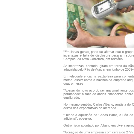
"Em linhas gerais, pode-se afirmar que o grupo
incertezas e falta de disclosure pesaram sobr
Campos, da Ativa Corretora, em relatório.
As incertezas, contudo, giram em torno da não
adquirida pelo Pão de Açúcar em junho de 2009-
Em teleconferência na sexta-feira para comenta
metas, assim como o balanço da empresa adquir
quatro meses.
"Apesar do novo acordo ser marginalmente pos
permanece: a falta de dados financeiros sobre 
equilibrado.
No mesmo sentido, Carlos Albano, analista do 
acima das expectativas do mercado.
"Desde a aquisição da Casas Bahia, o Pão de A
adicional", observa.
Outro risco apontado por Albano envolve a apro
"A criação de uma empresa com cerca de 27% de