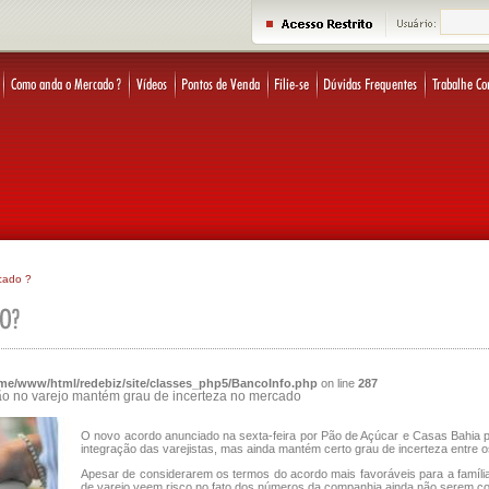
cado ?
me/www/html/redebiz/site/classes_php5/BancoInfo.php
on line
287
ão no varejo mantém grau de incerteza no mercado
O novo acordo anunciado na sexta-feira por Pão de Açúcar e Casas Bahia 
integração das varejistas, mas ainda mantém certo grau de incerteza entre 
Apesar de considerarem os termos do acordo mais favoráveis para a famíli
de varejo veem risco no fato dos números da companhia ainda não serem c