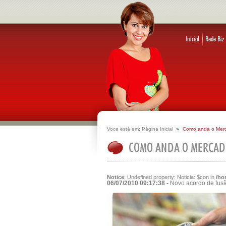
Voce está em:
Página Inicial
Como anda o Mer
Notice
: Undefined property: Noticia::$con in
/ho
06/07/2010 09:17:38 -
Novo acordo de fus