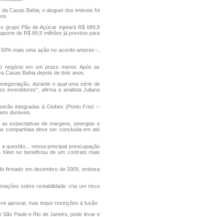
da Casas Bahia, o aluguel dos imóveis foi
nos.
, o grupo Pão de Açúcar injetará R$ 689,8
porte de R$ 89,9 milhões já previsto para
 50% mais uma ação no acordo anterior--,
r do negócio em um prazo menor. Após as
ova Casas Bahia depois de dois anos.
renegociação, durante o qual uma série de
 investidores", afirma a analista Juliana
erão integradas à Globex (Ponto Frio) --
ens duráveis.
e as expectativas de margens, sinergias e
das companhias deve ser concluída em até
 questão... nossa principal preocupação
a Klein se beneficiou de um contrato mais
ordo firmado em dezembro de 2009, embora
mações sobre rentabilidade cria um risco
ve aprovar, mas impor restrições à fusão.
São Paulo e Rio de Janeiro, pode levar o