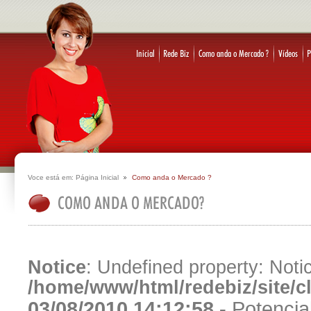
Voce está em:
Página Inicial
Como anda o Mercado ?
Notice
: Undefined property: Notic
/home/www/html/redebiz/site/
03/08/2010 14:12:58 -
Potencia