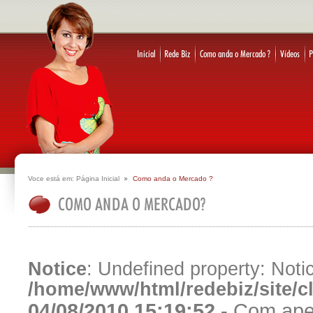
Voce está em:
Página Inicial
Como anda o Mercado ?
Notice
: Undefined property: Notic
/home/www/html/redebiz/site/
04/08/2010 15:19:52 -
Com apel