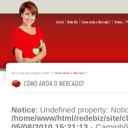
Voce está em:
Página Inicial
Como anda o Mercado ?
Notice
: Undefined property: Notic
/home/www/html/redebiz/site/
05/08/2010 15:21:13 -
Caminhõ