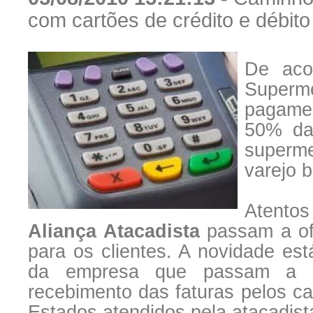
com cartões de crédito e débito
De aco
Super
pagamen
50% da
superme
varejo b
Atentos
Aliança Atacadista
passam a of
para os clientes. A novidade es
da empresa que passam a c
recebimento das faturas pelos ca
Estados atendidos pela atacadist