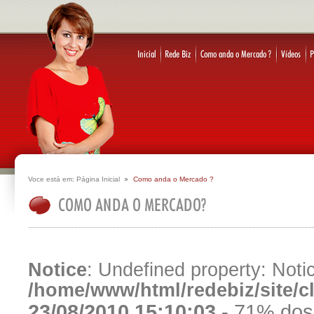
Voce está em:
Página Inicial
Como anda o Mercado ?
Notice
: Undefined property: Notic
/home/www/html/redebiz/site/
23/08/2010 15:10:03 -
71% dos