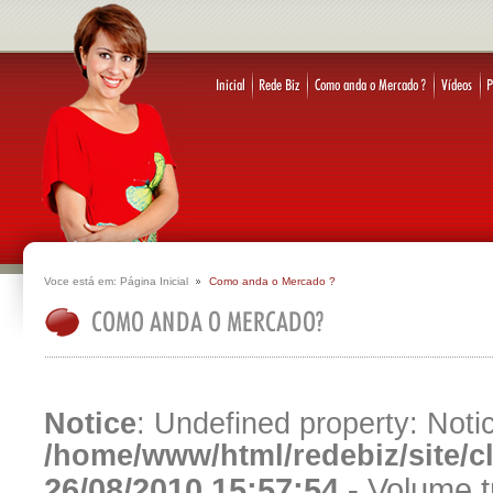
Voce está em:
Página Inicial
Como anda o Mercado ?
Notice
: Undefined property: Notic
/home/www/html/redebiz/site/
26/08/2010 15:57:54 -
Volume t