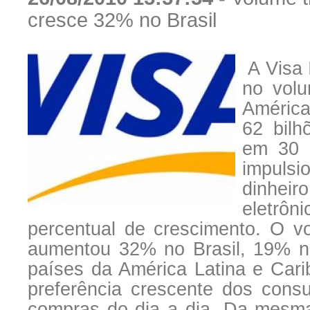
cresce 32% no Brasil
A Visa 
no volu
América
62 bilh
em 30 
impuls
dinhe
eletrôn
percentual de crescimento. O v
aumentou 32% no Brasil, 19% n
países da América Latina e Car
preferência crescente dos cons
compras do dia a dia. Da mesm