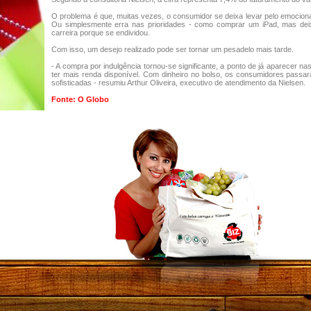
O problema é que, muitas vezes, o consumidor se deixa levar pelo emociona
Ou simplesmente erra nas prioridades - como comprar um iPad, mas dei
carreira porque se endividou.
Com isso, um desejo realizado pode ser tornar um pesadelo mais tarde.
- A compra por indulgência tornou-se significante, a ponto de já aparecer nas
ter mais renda disponível. Com dinheiro no bolso, os consumidores pass
sofisticadas - resumiu Arthur Oliveira, executivo de atendimento da Nielsen.
Fonte: O Globo