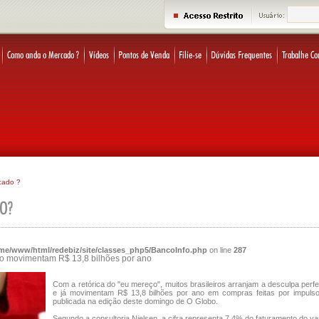
cado ?
me/www/html/redebiz/site/classes_php5/BancoInfo.php
on line
287
o movimentam R$ 13,8 bilhões por ano
Com a retórica do "eu mereço", muitos brasileiros arranjam a desculpa perf
e já movimentam R$ 13,8 bilhões por ano em compras feitas por impulso
publicada na edição deste domingo de O Globo.
Segundo a consultoria Nielsen, a cifra representa 7,4% do faturamento do var