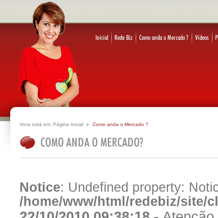
Voce está em:
Página Inicial
Como anda o Mercado ?
Notice
: Undefined property: Notic
/home/www/html/redebiz/site/
22/10/2010 09:38:18 -
Atenção 