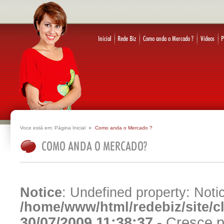
Voce está em:
Página Inicial
Como anda o Mercado ?
Notice
: Undefined property: Notic
/home/www/html/redebiz/site/
30/07/2009 11:38:37 -
Cresce p