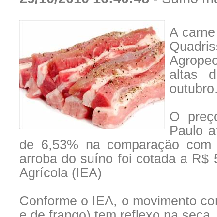
A carne
Quadri
Agropec
altas 
outubro
O preç
Paulo a
de 6,53% na comparação com i
arroba do suíno foi cotada a R$ 
Agrícola (IEA)
Conforme o IEA, o movimento conj
e de frango) tem reflexo na seca,