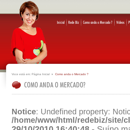
Voce está em:
Página Inicial
Como anda o Mercado ?
Notice
: Undefined property: Notic
/home/www/html/redebiz/site/
29/10/2010 16:40:48 -
Suíno ma