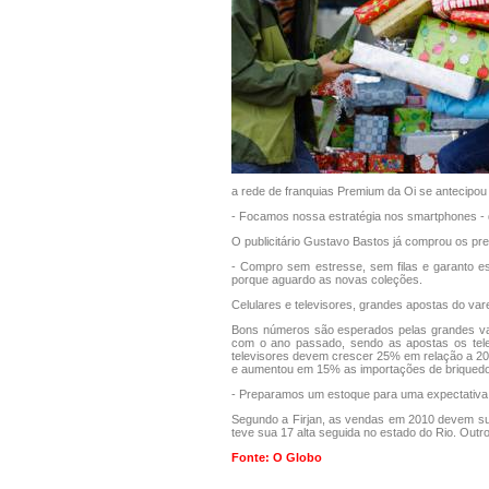
a rede de franquias Premium da Oi se antecipou
- Focamos nossa estratégia nos smartphones - 
O publicitário Gustavo Bastos já comprou os pre
- Compro sem estresse, sem filas e garanto e
porque aguardo as novas coleções.
Celulares e televisores, grandes apostas do var
Bons números são esperados pelas grandes var
com o ano passado, sendo as apostas os telev
televisores devem crescer 25% em relação a 20
e aumentou em 15% as importações de briqued
- Preparamos um estoque para uma expectativa 
Segundo a Firjan, as vendas em 2010 devem su
teve sua 17 alta seguida no estado do Rio. Out
Fonte: O Globo