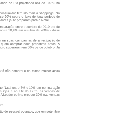
idade do Rio projetando alta de 10,8% no
 o consumidor tem ido mais a shoppings. No
e 20% sobre o fluxo de igual período de
idores já se preparam para o Natal.
comparação entre setembro de 2010 e o de
ontra 38,4% em outubro de 2009) - disse
ostram suas campanhas de antecipação de
a quem comprar seus presentes antes. A
mbro superaram em 50% os de outubro. Já
 Só não comprei o da minha mulher ainda
este Natal entre 7% e 10% em comparação
s lojas e no site do Extra, as vendas de
. A Leader estima crescer 30% nas vendas
om.
ção de pessoal ocupado, que em setembro