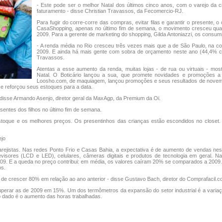
- Este pode ser o melhor Natal dos últimos cinco anos, com o varejo da c
faturamento - disse Christian Travassos, da Fecomercio-RJ.
Para fugir do corre-corre das compras, evitar filas e garantir o presente,
CasaShopping, apenas no último fim de semana, o movimento cresceu quas
2009. Para a gerente de marketing do shopping, Gilda Antoniazzi, os consum
- A renda média no Rio cresceu três vezes mais que a de São Paulo, na 
2009. E ainda há mais gente com sobra de orçamento neste ano (44,4% c
Travassos.
Atentas a esse aumento da renda, muitas lojas - de rua ou virtuais - m
Natal. O Boticário lançou a sua, que promete novidades e promoções 
Loosho.com, de maquiagem, lançou promoções e seus resultados de nove
 e reforçou seus estoques para a data.
disse Armando Asenjo, diretor geral da MaxAgp, da Premium da Oi.
sentes dos filhos no último fim de semana.
stoque e os melhores preços. Os presentinhos das crianças estão escondidos no closet.
ejo
ejistas. Nas redes Ponto Frio e Casas Bahia, a expectativa é de aumento de vendas n
isores (LCD e LED), celulares, câmeras digitais e produtos de tecnologia em geral. Na
09. E a queda no preço contribui: em média, os valores caíram 20% se comparados a 2009
os.
de crescer 80% em relação ao ano anterior - disse Gustavo Bach, diretor do Comprafacil.c
perar as de 2009 em 15%. Um dos termômetros da expansão do setor industrial é a varia
ro dado é o aumento das horas trabalhadas.