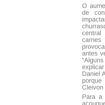
O aumen
de con
impacta
churra
central
carnes 
provoca
antes v
“Alguns
explica
Daniel 
porque 
Cleivon
Para a 
açougu