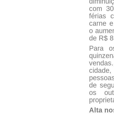
diminui
com 30
férias 
carne e
o aumen
de R$ 8
Para o
quinzen
vendas
cidade
pessoas
de segu
os out
proprie
Alta n