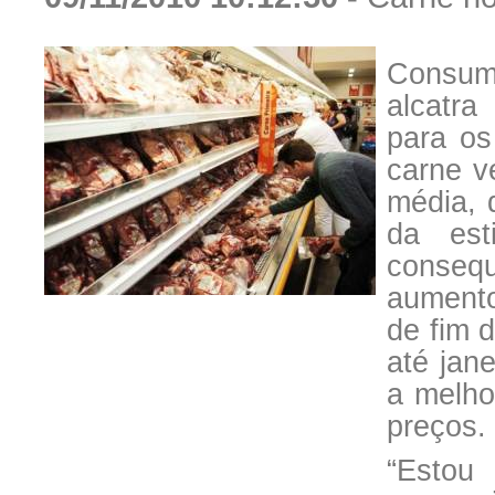
Consumi
alcatr
para os
carne v
média, 
da est
conseq
aumento
de fim 
até jan
a melho
preços.
“Esto