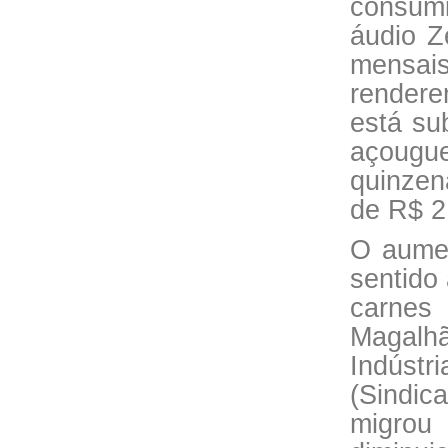
consumi
áudio Z
mensai
rendere
está su
açougu
quinzen
de R$ 2
O aumen
sentido
carnes
Magalh
Indústr
(Sindic
migrou