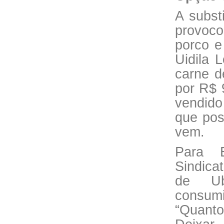
A subst
provoc
porco e
Uidila 
carne 
por R$ 
vendido
que pos
vem.
Para E
Sindica
de Ub
consum
“Quanto