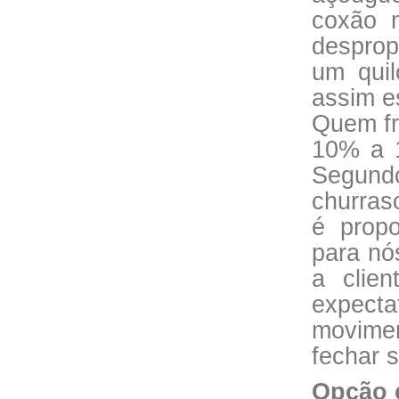
coxão m
desprop
um quil
assim es
Quem fr
10% a 
Segund
churras
é propo
para nó
a clien
expect
movime
fechar s
Opção é