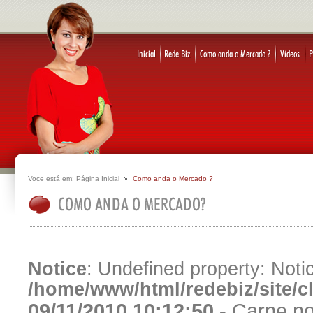
Voce está em:
Página Inicial
Como anda o Mercado ?
Notice
: Undefined property: Notic
/home/www/html/redebiz/site/
09/11/2010 10:12:50 -
Carne no