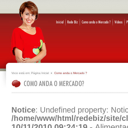
Voce está em:
Página Inicial
Como anda o Mercado ?
Notice
: Undefined property: Notic
/home/www/html/redebiz/site/
10/11/2010 09:24:19 -
Alimenta