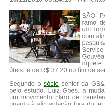
SÃO P
ramo d
um fort
com ali
pesqui
Service
Gouvêa
tíquete
úteis, e de R$ 37,20 no fim de s
Segundo o
sócio
sênior da GS&
pelo estudo, Luiz Góes, a muda
um movimento claro de transfer
quanto à alimentação fora do la