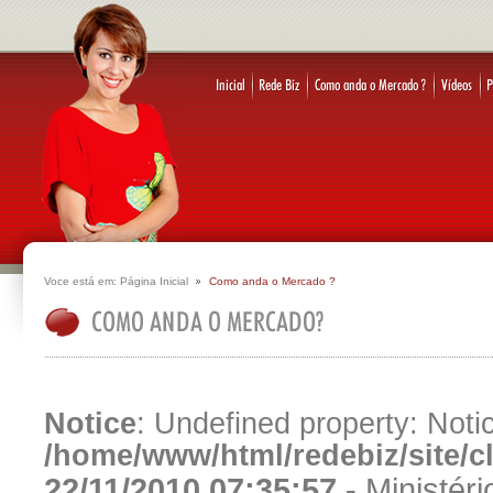
Voce está em:
Página Inicial
Como anda o Mercado ?
Notice
: Undefined property: Notic
/home/www/html/redebiz/site/
22/11/2010 07:35:57 -
Ministér