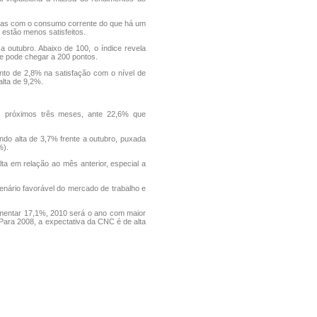
itas com o consumo corrente do que há um
estão menos satisfeitos.
a outubro. Abaixo de 100, o índice revela
ue pode chegar a 200 pontos.
nto de 2,8% na satisfação com o nível de
alta de 9,2%.
 próximos três meses, ante 22,6% que
do alta de 3,7% frente a outubro, puxada
%).
ta em relação ao mês anterior, especial a
enário favorável do mercado de trabalho e
mentar 17,1%, 2010 será o ano com maior
Para 2008, a expectativa da CNC é de alta