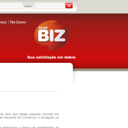
ual, item que atingiu patamar recorde em
ão Nacional do Comércio) e divulgada na
ue impulsiona a massa de rendimentos ao