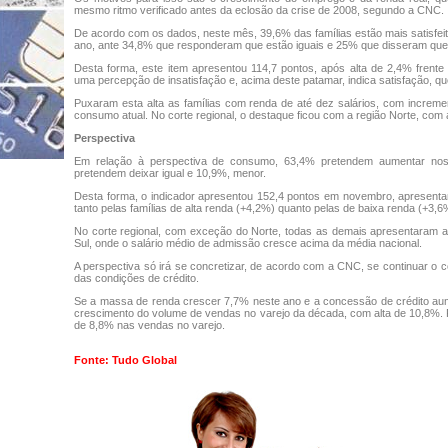
mesmo ritmo verificado antes da eclosão da crise de 2008, segundo a CNC.
De acordo com os dados, neste mês, 39,6% das famílias estão mais satisfe
ano, ante 34,8% que responderam que estão iguais e 25% que disseram que 
Desta forma, este item apresentou 114,7 pontos, após alta de 2,4% frente 
uma percepção de insatisfação e, acima deste patamar, indica satisfação, q
Puxaram esta alta as famílias com renda de até dez salários, com increme
consumo atual. No corte regional, o destaque ficou com a região Norte, com 
Perspectiva
Em relação à perspectiva de consumo, 63,4% pretendem aumentar nos
pretendem deixar igual e 10,9%, menor.
Desta forma, o indicador apresentou 152,4 pontos em novembro, apresentan
tanto pelas famílias de alta renda (+4,2%) quanto pelas de baixa renda (+3,6
No corte regional, com exceção do Norte, todas as demais apresentaram al
Sul, onde o salário médio de admissão cresce acima da média nacional.
A perspectiva só irá se concretizar, de acordo com a CNC, se continuar o c
das condições de crédito.
Se a massa de renda crescer 7,7% neste ano e a concessão de crédito au
crescimento do volume de vendas no varejo da década, com alta de 10,8%. 
de 8,8% nas vendas no varejo.
Fonte: Tudo Global