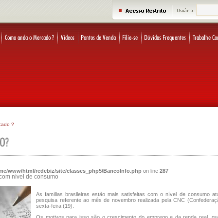
cado ?
me/www/html/redebiz/site/classes_php5/BancoInfo.php
on line
287
o com nível de consumo
As famílias brasileiras estão mais satisfeitas com o nível de consumo at
pesquisa referente ao mês de novembro realizada pela CNC (Confederaç
sexta-feira (19).
Os motivos para isso são o crescimento do emprego e da renda real, q