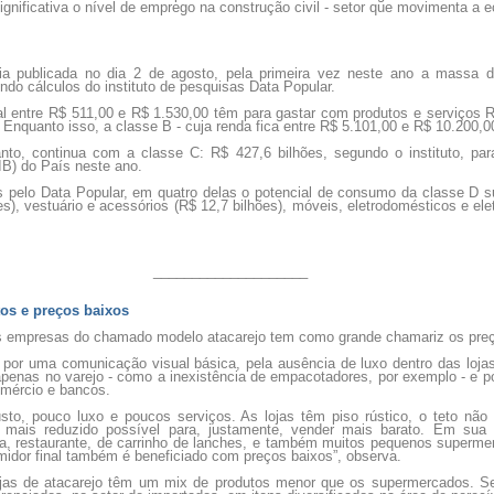
gnificativa o nível de emprego na construção civil - setor que movimenta a
a publicada no dia 2 de agosto, pela primeira vez neste ano a massa d
ndo cálculos do instituto de pesquisas Data Popular.
 entre R$ 511,00 e R$ 1.530,00 têm para gastar com produtos e serviços 
. Enquanto isso, a classe B - cuja renda fica entre R$ 5.101,00 e R$ 10.200,0
nto, continua com a classe C: R$ 427,6 bilhões, segundo o instituto, p
IB) do País neste ano.
os pelo Data Popular, em quatro delas o potencial de consumo da classe D s
es), vestuário e acessórios (R$ 12,7 bilhões), móveis, eletrodomésticos e elet
____________________
tos e preços baixos
as empresas do chamado modelo atacarejo tem como grande chamariz os preç
s por uma comunicação visual básica, pela ausência de luxo dentro das loja
enas no varejo - como a inexistência de empacotadores, por exemplo - e po
omércio e bancos.
sto, pouco luxo e poucos serviços. As lojas têm piso rústico, o teto não
 mais reduzido possível para, justamente, vender mais barato. Em sua 
aria, restaurante, de carrinho de lanches, e também muitos pequenos supe
midor final também é beneficiado com preços baixos”, observa.
ojas de atacarejo têm um mix de produtos menor que os supermercados. S