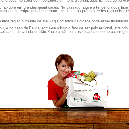
renciados, no setor de importados, em itens diversificados na área de perecí
o rápido e em grandes quantidades. No passado houve a tendência dos hipe
para outras empresas desse ramo. Inclusive, as próprias redes regionais ex
m uma região num raio de até 50 quilômetros da cidade onde estão instaladas
ou, e no caso de Bauru, soma-se a isso o fato de ser polo regional, atraind
as saem da cidade de São Paulo e vão para as cidades que são polo regional