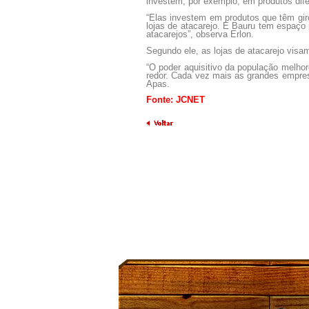
investem, por exemplo, em produtos dife
“Elas investem em produtos que têm gir
lojas de atacarejo. E Bauru tem espaço 
atacarejos”, observa Erlon.
Segundo ele, as lojas de atacarejo visa
“O poder aquisitivo da população melhor
redor. Cada vez mais as grandes empres
Apas.
Fonte: JCNET