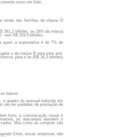
 economia como um todo.
e renda das famílias da classe D
R$ 381,2 bilhões, ou 28% da massa
0 - tem R$ 329,5 bilhões.
ara quem a expectativa é de 7% de
upera o da classe B para este ano:
rônicos para o lar (R$ 16,3 bilhões)
os baixos.
s, o quadro de pessoal reduzido em
r não ter unidades de prestação de
 tem forro, a comunicação visual é
maioria, os atacarejos atendem o
rmercados. Mas como as compras são
egundo Erlon, essas empresas não