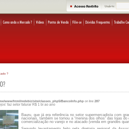
cado ?
me/www/html/redebiz/site/classes_php5/BancoInfo.php
on line
287
os’ faz setor faturar R$ 1 bi ao ano
Bauru, que já era referência no setor supermercadista com gra
nacionais, também se tornou a “menina dos olhos” das lojas d
comercialização no varejo e no atacado (venda em grandes quan
Segundo levantamento feito pela diretoria regional da Asso