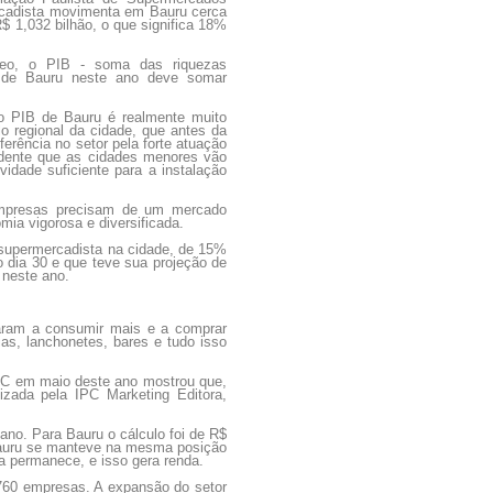
ercadista movimenta em Bauru cerca
$ 1,032 bilhão, o que significa 18%
feo, o PIB - soma das riquezas
- de Bauru neste ano deve somar
o PIB de Bauru é realmente muito
lo regional da cidade, que antes da
ferência no setor pela forte atuação
idente que as cidades menores vão
idade suficiente para a instalação
empresas precisam de um mercado
ia vigorosa e diversificada.
r supermercadista na cidade, de 15%
o dia 30 e que teve sua projeção de
 neste ano.
aram a consumir mais e a comprar
as, lanchonetes, bares e tudo isso
o JC em maio deste ano mostrou que,
zada pela IPC Marketing Editora,
ano. Para Bauru o cálculo foi de R$
 Bauru se manteve na mesma posição
a permanece, e isso gera renda.
60 empresas. A expansão do setor