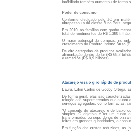
imobiliário também aumentou de forma si
Poder de consumo
Conforme divulgado pelo JC em matéri
ultrapassou a da classe B no País, segu
Em 2010, as famílias com ganho mensal
total de rendimentos de R$ 1,380 trilhão
O maior potencial de compras, no enta
crescimento do Produto Interno Bruto (P
De oito categorias de produtos avaliad
alimentação dentro do lar (R$ 68,2 bilhõ
e remédios (R$ 9,9 bilhões).
Atacarejo visa o giro rápido de produ
Bauru, Erlon Carlos de Godoy Ortega, 
De forma geral, elas são caracterizada
relação aos supermercados que atuam ap
serviços agregadas, como farmácias, c
“O conceito do atacarejo é de baixo cu
simples. O objetivo é ter um custo o
transformador, ou seja, donos de pizz
feitas em grandes quantidades, o consu
Em função dos custos reduzidos, as l