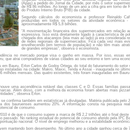
(Apas) a pedido do Jornal da Cidade, por mês o setor superm
de R$ 86 milhões. Ao longo de um ano a cifra gira em torno de R
do Produto Interno Bruto (PIB) da cidade.
Segundo cálculos do economista e professor Reinaldo Ca
produzidas em todos os setores da atividade econômica 
aproximadamente R$ 5,8 bilhões.
“A movimentação financeira dos supermercados em relação a
expressiva. Isso está diretamente ligado à característica de po
chegada dos atacarejos (leia mais ao lado) já era considerada re
de redes regionais de supermercados. Fica cada vez mais ev
envelhecendo (em termos de população) e não têm mais atrativ
de grandes empresas”, observa o economista.
endência no mercado porque visa o ganho em massa. Por isso, essas 
u, que atrai compradores de várias cidades ao seu entorno e tem uma econom
as em Bauru, Erlon Carlos de Godoy Ortega, do total do faturamento do seto
jo instaladas na cidade: Makro, Maxxi, Tenda e Assaí - inaugurada no últim
86 milhões mensais. Das quatro existentes, três foram inauguradas em Bauru
a houve uma ascendência notável das classes C e D. Essas famílias pass
 marcas. Além disso, com a melhora da economia foram abertas mais pizzari
idades”, observa Erlon.
as se confirma também em estatísticas já divulgadas. Matéria publicada pel
a dos bauruenses aumentou 20%. A informação consta na pesquisa reali
potencial de consumo.
2010 é de que o consumo supere a marca de R$ 2,2 trilhões até o final deste 
 ano passado. No ranking estadual do potencial de consumo aferido pela IPC
pontuação nacional. O nível de emprego melhorou e a estabilidade econômic
vem mantendo bom desempenho. No último ano a cidade ganhou cerca de 7