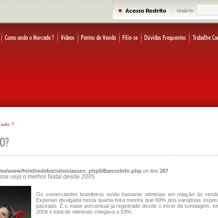
cado ?
me/www/html/redebiz/site/classes_php5/BancoInfo.php
on line
287
sse seja o melhor Natal desde 2005
Os comerciantes brasileiros estão bastante otimistas em relação às ven
Experian divulgada nesta quarta-feira mostra que 69% dos varejistas espe
passado. É o maior porcentual já registrado desde o início da sondagem, em
2009 o total de otimistas chegava a 53%.