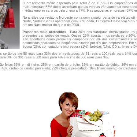
O crescimento médio esperado pelo setor é de 10,5%. Os empresários d
mais otimistas: 87% deles acreditam que as vendas vão aumentar neste ano
médias empresas, a parcela chega a 77%. Nas pequenas empresas, 67% esp
Na análise por região, o Nordeste conta com a maior parte de varejistas oti
Norte, Sudeste e Sul aparecem com 68% cada. O Centro-Oeste tem 57% d
em um Natal melhor do que o de 2009.
Presentes mais oferecidos
- Para 30% dos varejistas entrevistados, ro
presentes campeões de venda. Outros 23% apostam nos celulares e 20%, n
são apontados como prováveis campeões por 9% dos comerciantes e os 
cosméticos aparecem na sequência, citados por 4% dos empresários. Em se
época (2%); computador e impressora (1%); bebidas (1%); CD´s, livros e D
serão de até 50 reais para 33% dos entrevistados; de 51 reais a 100 reais para 34% dos 
para 8%; de 301 reais a 500 reais para 4% e acima de 500 reais para 3%.
ão feitas 36% em dinheiro; 25% em cartão de crédito; 19% em cartão de débito; 16% em c
 46% cartão de crédito parcelado; 29% cheque pré-datado; 16% financiamento ou crediário;