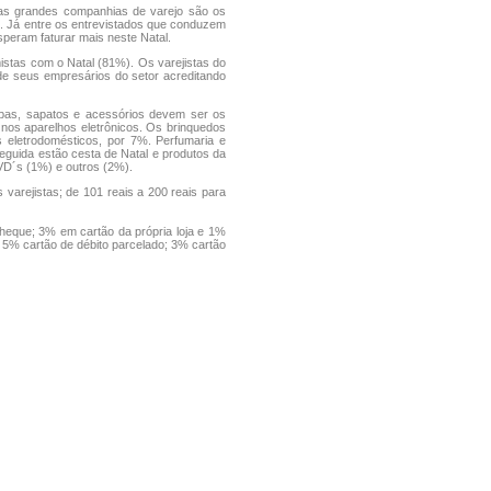
as grandes companhias de varejo são os
. Já entre os entrevistados que conduzem
eram faturar mais neste Natal.
mistas com o Natal (81%). Os varejistas do
e seus empresários do setor acreditando
upas, sapatos e acessórios devem ser os
os aparelhos eletrônicos. Os brinquedos
eletrodomésticos, por 7%. Perfumaria e
guida estão cesta de Natal e produtos da
VD´s (1%) e outros (2%).
varejistas; de 101 reais a 200 reais para
heque; 3% em cartão da própria loja e 1%
 5% cartão de débito parcelado; 3% cartão