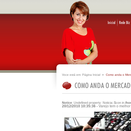
Voce está em:
Página Inicial
Como anda o Mer
Notice
: Undefined property: Noticia::$con in
/ho
20/12/2010 10:35:36 -
Varejo tem o melho