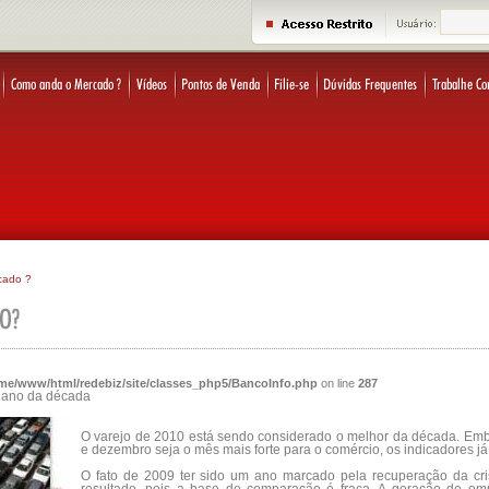
cado ?
me/www/html/redebiz/site/classes_php5/BancoInfo.php
on line
287
r ano da década
O varejo de 2010 está sendo considerado o melhor da década. Emb
e dezembro seja o mês mais forte para o comércio, os indicadores j
O fato de 2009 ter sido um ano marcado pela recuperação da cri