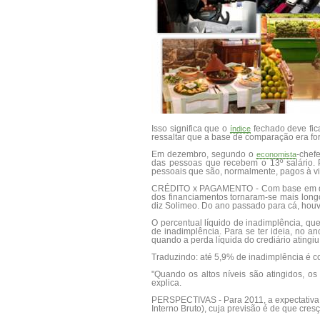
Isso significa que o
fechado deve fic
índice
ressaltar que a base de comparação era for
Em dezembro, segundo o
-chef
economista
das pessoas que recebem o 13º salário.
pessoais que são, normalmente, pagos à vi
CRÉDITO x PAGAMENTO - Com base em dados
dos financiamentos tornaram-se mais long
diz Solimeo. Do ano passado para cá, houve
O percentual líquido de inadimplência, q
de inadimplência. Para se ter ideia, no 
quando a perda líquida do crediário atingi
Traduzindo: até 5,9% de inadimplência é co
"Quando os altos níveis são atingidos, o
explica.
PERSPECTIVAS - Para 2011, a expectativa 
Interno Bruto), cuja previsão é de que cr