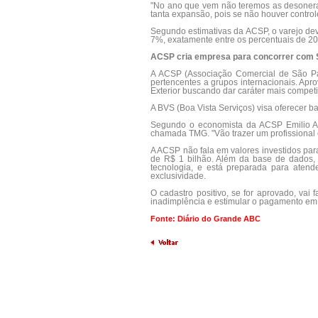
"No ano que vem não teremos as desoneraç
tanta expansão, pois se não houver controle
Segundo estimativas da ACSP, o varejo dev
7%, exatamente entre os percentuais de 2009
ACSP cria empresa para concorrer com 
A ACSP (Associação Comercial de São Pau
pertencentes a grupos internacionais. Apr
Exterior buscando dar caráter mais competi
A BVS (Boa Vista Serviços) visa oferecer
Segundo o economista da ACSP Emilio Alf
chamada TMG. "Vão trazer um profissional c
A ACSP não fala em valores investidos par
de R$ 1 bilhão. Além da base de dados, a
tecnologia, e está preparada para atend
exclusividade.
O cadastro positivo, se for aprovado, vai
inadimplência e estimular o pagamento em 
Fonte: Diário do Grande ABC