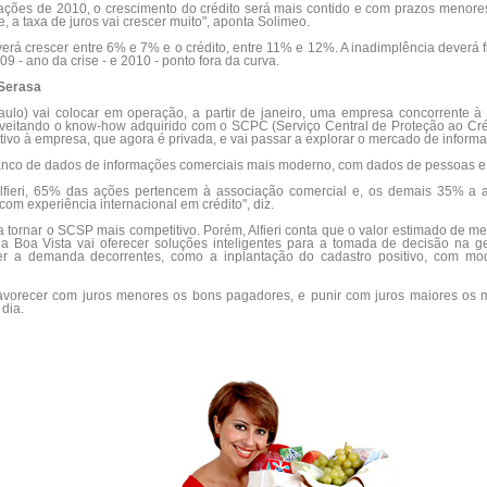
ões de 2010, o crescimento do crédito será mais contido e com prazos menores
, a taxa de juros vai crescer muito", aponta Solimeo.
erá crescer entre 6% e 7% e o crédito, entre 11% e 12%. A inadimplência deverá
 - ano da crise - e 2010 - ponto fora da curva.
Serasa
lo) vai colocar em operação, a partir de janeiro, uma empresa concorrente à
oveitando o know-how adquirido com o SCPC (Serviço Central de Proteção ao Créd
tivo à empresa, que agora é privada, e vai passar a explorar o mercado de inform
 banco de dados de informações comerciais mais moderno, com dados de pessoas 
ieri, 65% das ações pertencem à associação comercial e, os demais 35% a aci
om experiência internacional em crédito", diz.
a tornar o SCSP mais competitivo. Porém, Alfieri conta que o valor estimado de 
 Boa Vista vai oferecer soluções inteligentes para a tomada de decisão na ge
er a demanda decorrentes, como a inplantação do cadastro positivo, com mod
 favorecer com juros menores os bons pagadores, e punir com juros maiores os m
dia.