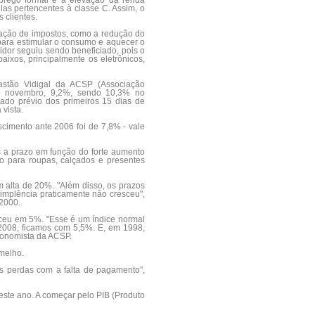
prego formal e a elevação da renda
as pertencentes à classe C. Assim, o
 clientes.
eração de impostos, como a redução do
s para estimular o consumo e aquecer o
dor seguiu sendo beneficiado, pois o
aixos, principalmente os eletrônicos,
stão Vidigal da ACSP (Associação
té novembro, 9,2%, sendo 10,3% no
ado prévio dos primeiros 15 dias de
vista.
cimento ante 2006 foi de 7,8% - vale
s a prazo em função do forte aumento
o para roupas, calçados e presentes
alta de 20%. "Além disso, os prazos
implência praticamente não cresceu",
 2000.
eceu em 5%. "Esse é um índice normal
 2008, ficamos com 5,5%. E, em 1998,
economista da ACSP.
rmelho.
as perdas com a falta de pagamento",
ste ano. A começar pelo PIB (Produto