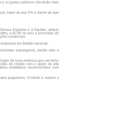
 e os gastos públicos não terão mais
 ficar maior do que 5% e menor do que
 Serasa Experian e à Equifax, ambas
ito), a ACSP se uniu a acionistas do
ações comerciais.
e empresas em âmbito nacional.
onistas estrangeiros, dentre eles a
mercado da nova empresa gira em torno
stão de crédito com o apoio da alta
elos estatísticos desenvolvidos com
aus pagadores. O intuito é reduzir a