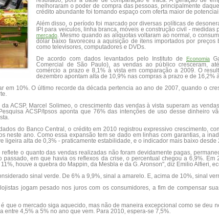
resultado, pois a base de comparação é fraca. A geração de em
melhoraram o poder de compra das pessoas, principalmente daquel
crédito abundante foi tomando espaço com oferta maior de potenciais
Além disso, o período foi marcado por diversas políticas de deson
IPI para veículos, linha branca, móveis e construção civil - medida
. Mesmo quando as alíquotas voltaram ao normal, o consumi
mercado
dólar baixo favoreceu a aquisição de itens importados por preços b
como televisores, computadores e DVDs.
De acordo com dados levantados pelo Instituto de
Ga
Economia
Comercial de São Paulo), as vendas ao público cresceram, a
comércio a prazo e 8,1% à vista em comparação a 2009. O result
dezembro apontam alta de 10,9% nas compras à prazo e de 16,2% à 
ar em 10%. O último recorde da década pertencia ao ano de 2007, quando o cres
te.
e da ACSP, Marcel Solimeo, o crescimento das vendas à vista superam as venda
 Pesquisa ACSP/Ipsos aponta que 76% das intenções de uso desse dinheiro vã
sta.
 do Banco Central, o crédito em 2010 registrou expressivo crescimento, com 
os neste ano. Como essa expansão tem se dado em linhas com garantias, a inad
 ligeira alta de 0,3% - praticamente estabilidade, e o indicador mais baixo desde
ue reflete o quanto das vendas realizadas não foram devidamente pagas, perman
ano passado, em que havia os reflexos da crise, o percentual chegou a 6,9%. Em
u 11%, houve a quebra do Mappin, da Mesbla e da G. Aronson", diz Emilio Alfieri, 
nsiderado sinal verde. De 6% a 9,9%, sinal a amarelo. E, acima de 10%, sinal ve
s lojistas jogam pesado nos juros com os consumidores, a fim de compensar su
é que o mercado siga aquecido, mas não de maneira excepcional como se deu ne
esça entre 4,5% a 5% no ano que vem. Para 2010, espera-se 7,5%.