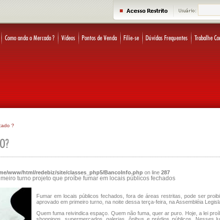
cado ?
me/www/html/redebiz/site/classes_php5/BancoInfo.php
on line
287
eiro turno projeto que proíbe fumar em locais públicos fechados
Fumar em locais públicos fechados, fora de áreas restritas, pode ser proib
aprovado em primeiro turno, na noite dessa terça-feira, na Assembléia Legisla
Quem fuma reivindica espaço. Quem não fuma, quer ar puro. Hoje, a lei pr
shoppings, supermercados, galerias, ônibus e prédios públicos. Nesses l