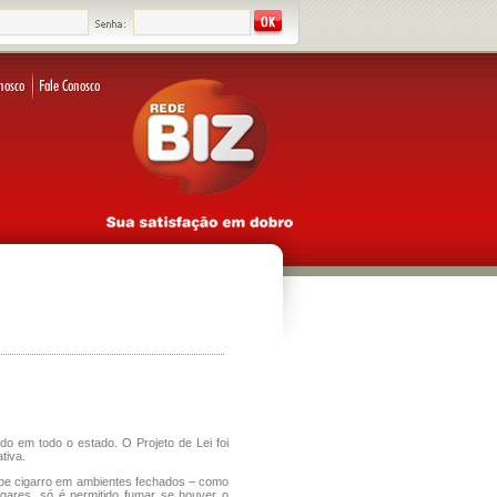
ido em todo o estado. O Projeto de Lei foi
tiva.
oíbe cigarro em ambientes fechados – como
ugares, só é permitido fumar se houver o