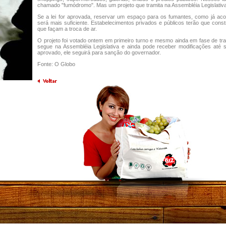
chamado "fumódromo". Mas um projeto que tramita na Assembléia Legislativ
Se a lei for aprovada, reservar um espaço para os fumantes, como já ac
será mais suficiente. Estabelecimentos privados e públicos terão que cons
que façam a troca de ar.
O projeto foi votado ontem em primeiro turno e mesmo ainda em fase de tra
segue na Assembléia Legislativa e ainda pode receber modificações até 
aprovado, ele seguirá para sanção do governador.
Fonte: O Globo