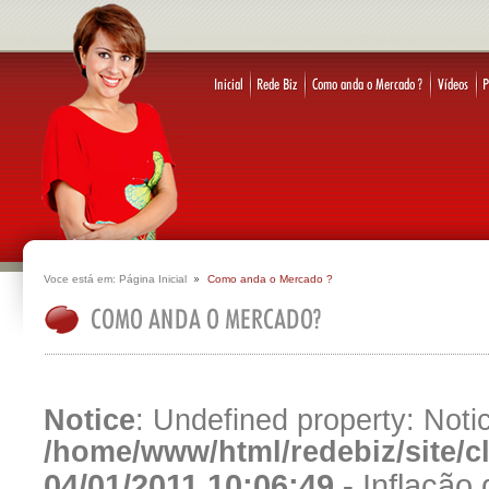
Voce está em:
Página Inicial
Como anda o Mercado ?
Notice
: Undefined property: Notic
/home/www/html/redebiz/site/
04/01/2011 10:06:49 -
Inflação 