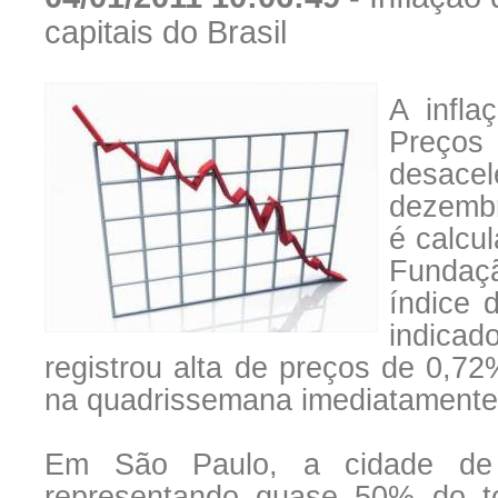
capitais do Brasil
A infla
Preços
desace
dezembr
é calcul
Fundaçã
índice 
indicad
registrou alta de preços de 0,7
na quadrissemana imediatamente
Em São Paulo, a cidade de 
representando quase 50% do to