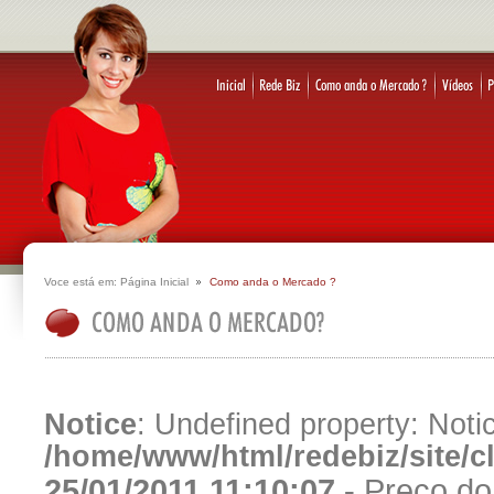
Voce está em:
Página Inicial
Como anda o Mercado ?
Notice
: Undefined property: Notic
/home/www/html/redebiz/site/
25/01/2011 11:10:07 -
Preço do 