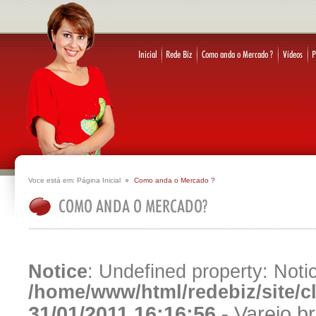
Voce está em:
Página Inicial
Como anda o Mercado ?
Notice
: Undefined property: Notic
/home/www/html/redebiz/site/
31/01/2011 16:16:56 -
Varejo b