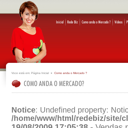
Voce está em:
Página Inicial
Como anda o Mercado ?
Notice
: Undefined property: Notic
/home/www/html/redebiz/site/
19/08/2009 17:05:38 -
Vendas p