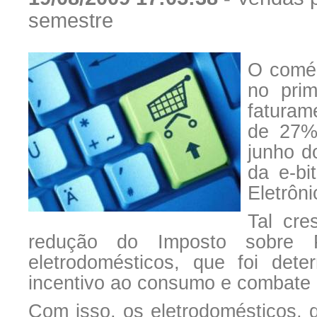
semestre
O comér
no pri
faturam
de 27%
junho d
da e-bi
Eletrôni
Tal cre
redução do Imposto sobre Pr
eletrodomésticos, que foi de
incentivo ao consumo e combate a
Com isso, os eletrodomésticos, q