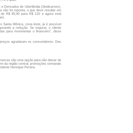
 e Derivados de Uberlândia (Sindicarnes),
 não foi reposta, o que deve resultar em
u de R$ 85,90 para R$ 120 e agora está
ães.
 Santa Mônica, zona leste, já é possível
gurando a redução. Se segurar, o cliente
as para movimentar o financeiro”, disse
s preços agradaram os consumidores. Deu
 brancas são uma opção para não deixar de
bém da região central, promoções semanais
ndente Henrique Pereira.