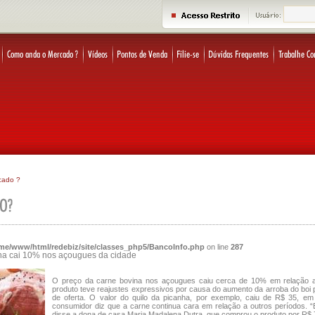
cado ?
me/www/html/redebiz/site/classes_php5/BancoInfo.php
on line
287
na cai 10% nos açougues da cidade
O preço da carne bovina nos açougues caiu cerca de 10% em relação 
produto teve reajustes expressivos por causa do aumento da arroba do boi 
de oferta. O valor do quilo da picanha, por exemplo, caiu de R$ 35, 
consumidor diz que a carne continua cara em relação a outros períodos. 
disse a dona de casa Maria Madalena Dutra, que comprou o produto por R$ 7