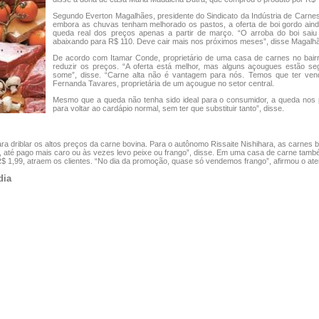
Segundo Everton Magalhães, presidente do Sindicato da Indústria de Carnes
embora as chuvas tenham melhorado os pastos, a oferta de boi gordo ainda
queda real dos preços apenas a partir de março. “O arroba do boi sai
abaixando para R$ 110. Deve cair mais nos próximos meses”, disse Magalh
De acordo com Itamar Conde, proprietário de uma casa de carnes no bairro
reduzir os preços. “A oferta está melhor, mas alguns açougues estão se
some”, disse. “Carne alta não é vantagem para nós. Temos que ter vend
Fernanda Tavares, proprietária de um açougue no setor central.
Mesmo que a queda não tenha sido ideal para o consumidor, a queda no
para voltar ao cardápio normal, sem ter que substituir tanto”, disse.
ara driblar os altos preços da carne bovina. Para o autônomo Rissaite Nishihara, as carnes
sa, até pago mais caro ou às vezes levo peixe ou frango”, disse. Em uma casa de carne tam
R$ 1,99, atraem os clientes. “No dia da promoção, quase só vendemos frango”, afirmou o ate
dia