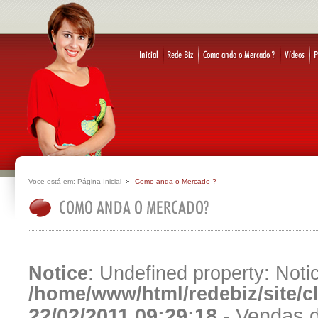
Voce está em:
Página Inicial
Como anda o Mercado ?
Notice
: Undefined property: Notic
/home/www/html/redebiz/site/
22/02/2011 09:29:18 -
Vendas d