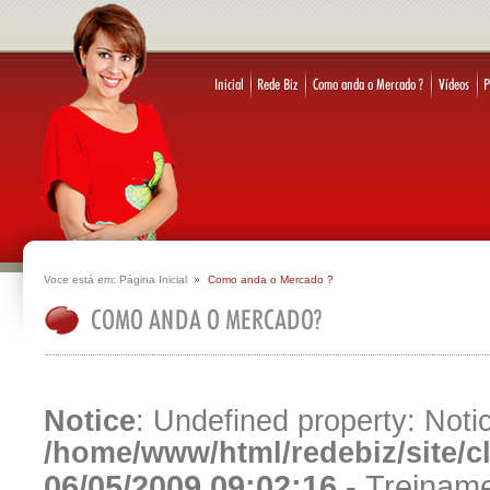
Voce está em:
Página Inicial
Como anda o Mercado ?
Notice
: Undefined property: Notic
/home/www/html/redebiz/site/
06/05/2009 09:02:16 -
Treiname