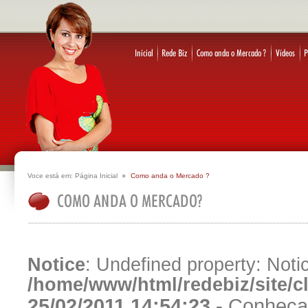
Voce está em:
Página Inicial
Como anda o Mercado ?
Notice
: Undefined property: Notic
/home/www/html/redebiz/site/
25/02/2011 14:54:23 -
Conheça 