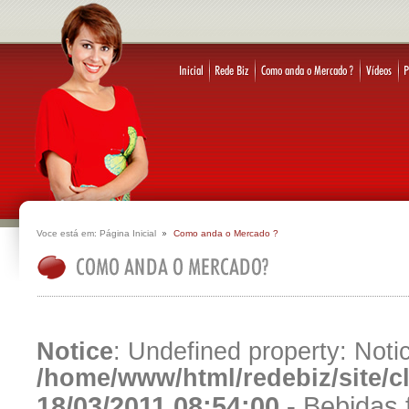
Voce está em:
Página Inicial
Como anda o Mercado ?
Notice
: Undefined property: Notic
/home/www/html/redebiz/site/
18/03/2011 08:54:00 -
Bebidas 