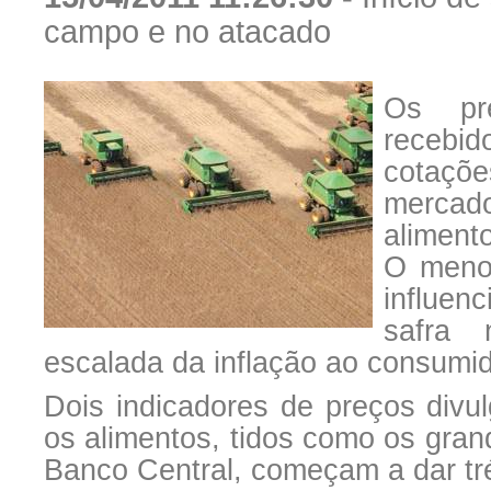
campo e no atacado
Os pre
recebi
cotaçõ
mercado
aliment
O menor
influen
safra 
escalada da inflação ao consumid
Dois indicadores de preços div
os alimentos, tidos como os grand
Banco Central, começam a dar tr