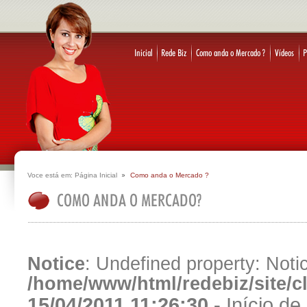
Voce está em:
Página Inicial
Como anda o Mercado ?
Notice
: Undefined property: Notic
/home/www/html/redebiz/site/
15/04/2011 11:26:30 -
Início d