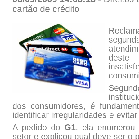
cartão de crédito
Reclama
segunda
atendim
deste
insatis
consumi
Segund
institu
dos consumidores, é fundament
identificar irregularidades e evitar
A pedido do
G1
, ela enumerou
setor e explicou qual deve ser o