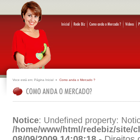
Voce está em:
Página Inicial
Como anda o Mercado ?
Notice
: Undefined property: Notic
/home/www/html/redebiz/site/
08/09/2009 14:08:18 -
Direitos