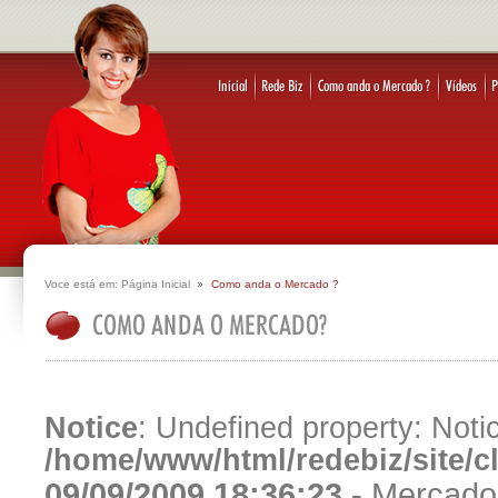
Voce está em:
Página Inicial
Como anda o Mercado ?
Notice
: Undefined property: Notic
/home/www/html/redebiz/site/
09/09/2009 18:36:23 -
Mercado 