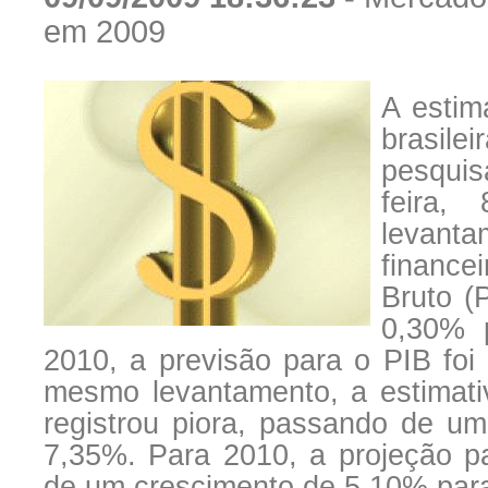
em 2009
A estim
brasile
pesquis
feira,
levanta
finance
Bruto (
0,30% 
2010, a previsão para o PIB f
mesmo levantamento, a estimati
registrou piora, passando de 
7,35%. Para 2010, a projeção p
de um crescimento de 5,10% par