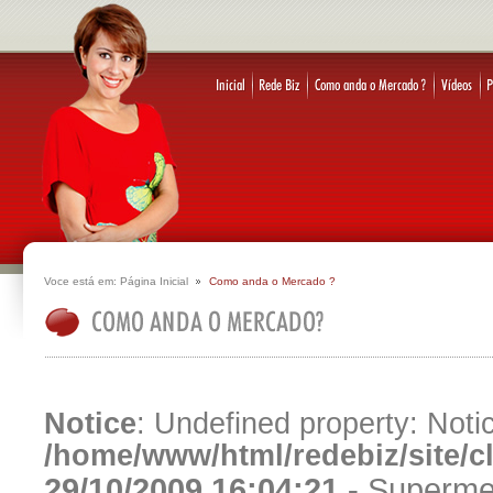
Voce está em:
Página Inicial
Como anda o Mercado ?
Notice
: Undefined property: Notic
/home/www/html/redebiz/site/
29/10/2009 16:04:21 -
Supermer