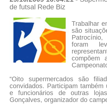
de futsal Rede Biz
Trabalhar e
são situaçõ
Patrocínio,
foram l
representa
compõem as
Campeonato 
“Oito supermercados são fil
convidados. Participam também 
e funcionários de outras loj
Gonçalves, organizador do camp