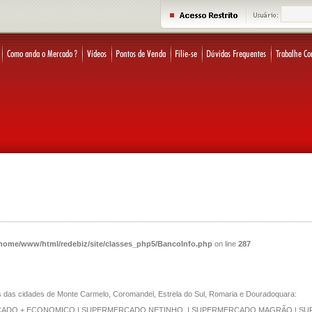
home/www/html/redebiz/site/classes_php5/BancoInfo.php
on line
287
os das cidades de Monte Carmelo, Coromandel, Estrela do Sul, Romaria e Douradoquara:
DO + ECONOMICO | SUPERMERCADO NETINHO | SUPERMERCADO MAGRÃO | SUPE