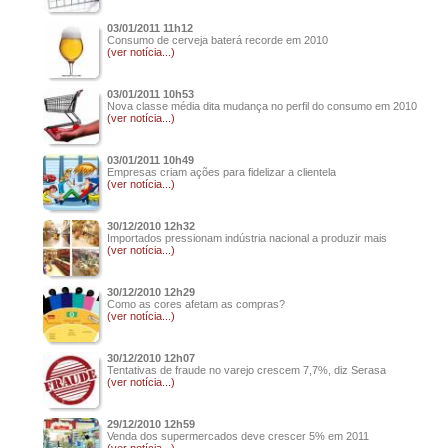
03/01/2011 11h12
Consumo de cerveja baterá recorde em 2010
(ver notícia...)
03/01/2011 10h53
Nova classe média dita mudança no perfil do consumo em 2010
(ver notícia...)
03/01/2011 10h49
Empresas criam ações para fidelizar a clientela
(ver notícia...)
30/12/2010 12h32
Importados pressionam indústria nacional a produzir mais
(ver notícia...)
30/12/2010 12h29
Como as cores afetam as compras?
(ver notícia...)
30/12/2010 12h07
Tentativas de fraude no varejo crescem 7,7%, diz Serasa
(ver notícia...)
29/12/2010 12h59
Venda dos supermercados deve crescer 5% em 2011