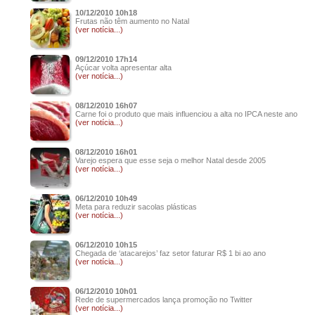
10/12/2010 10h18
Frutas não têm aumento no Natal
(ver notícia...)
09/12/2010 17h14
Açúcar volta apresentar alta
(ver notícia...)
08/12/2010 16h07
Carne foi o produto que mais influenciou a alta no IPCA neste ano
(ver notícia...)
08/12/2010 16h01
Varejo espera que esse seja o melhor Natal desde 2005
(ver notícia...)
06/12/2010 10h49
Meta para reduzir sacolas plásticas
(ver notícia...)
06/12/2010 10h15
Chegada de ‘atacarejos’ faz setor faturar R$ 1 bi ao ano
(ver notícia...)
06/12/2010 10h01
Rede de supermercados lança promoção no Twitter
(ver notícia...)