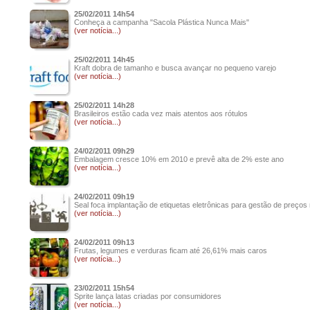
25/02/2011 14h54
Conheça a campanha "Sacola Plástica Nunca Mais"
(ver notícia...)
25/02/2011 14h45
Kraft dobra de tamanho e busca avançar no pequeno varejo
(ver notícia...)
25/02/2011 14h28
Brasileiros estão cada vez mais atentos aos rótulos
(ver notícia...)
24/02/2011 09h29
Embalagem cresce 10% em 2010 e prevê alta de 2% este ano
(ver notícia...)
24/02/2011 09h19
Seal foca implantação de etiquetas eletrônicas para gestão de preços 
(ver notícia...)
24/02/2011 09h13
Frutas, legumes e verduras ficam até 26,61% mais caros
(ver notícia...)
23/02/2011 15h54
Sprite lança latas criadas por consumidores
(ver notícia...)