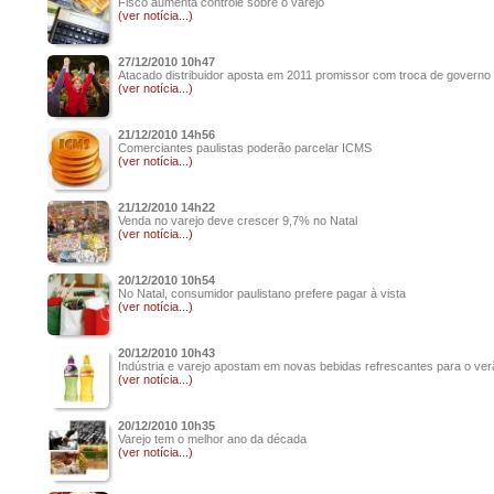
Fisco aumenta controle sobre o varejo
(ver notícia...)
27/12/2010 10h47
Atacado distribuidor aposta em 2011 promissor com troca de governo
(ver notícia...)
21/12/2010 14h56
Comerciantes paulistas poderão parcelar ICMS
(ver notícia...)
21/12/2010 14h22
Venda no varejo deve crescer 9,7% no Natal
(ver notícia...)
20/12/2010 10h54
No Natal, consumidor paulistano prefere pagar à vista
(ver notícia...)
20/12/2010 10h43
Indústria e varejo apostam em novas bebidas refrescantes para o ver
(ver notícia...)
20/12/2010 10h35
Varejo tem o melhor ano da década
(ver notícia...)