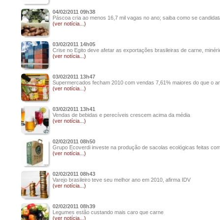
04/02/2011 09h38
Páscoa cria ao menos 16,7 mil vagas no ano; saiba como se candidat
(ver notícia...)
03/02/2011 14h05
Crise no Egito deve afetar as exportações brasileiras de carne, minér
(ver notícia...)
03/02/2011 13h47
Supermercados fecham 2010 com vendas 7,61% maiores do que o ano
(ver notícia...)
03/02/2011 13h41
Vendas de bebidas e perecíveis crescem acima da média
(ver notícia...)
02/02/2011 08h50
Grupo Ecoverdi investe na produção de sacolas ecológicas feitas com
(ver notícia...)
02/02/2011 08h43
Varejo brasileiro teve seu melhor ano em 2010, afirma IDV
(ver notícia...)
02/02/2011 08h39
Legumes estão custando mais caro que carne
(ver notícia...)