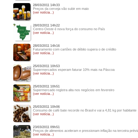
28/03/2011 14h33
Preços da cerveja vão subir em maio
(ver notícia...)
28/03/2011 14h22
Centro-Oeste é nova força do consumo no País
(ver notícia...)
28/03/2011 14h16
Faturamento com cartões de débito supera o de crédito
(ver notícia...)
25/03/2011 10h53
Supermercados esperam faturar 10% mais na Páscoa
(ver notícia...)
25/03/2011 10h51
Supermercado registra alta nos negócios em fevereiro
(ver notícia...)
25/03/2011 10h06
Consumo de café bate recorde no Brasil e vai a 4,81 kg por habitante
(ver notícia...)
23/03/2011 09h51
Preços de alimentos aceleram e pressionam inflação na terceira prév
(ver notícia...)