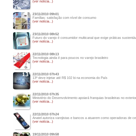
(ver notícia...)
23/11/2010 09h01
Famílias: satisfação com nível de consumo
(ver notícia...)
23/11/2010 08h52
Futuro do varejo é consumidor multicanal que exige práticas sustentáv
(ver notícia...)
22/11/2010 08h13
Tecnologia ainda é para poucos no varejo brasileiro
(ver notícia...)
22/11/2010 07h43
13º deve injetar até R$ 102 bi na economia do País
(ver notícia...)
22/11/2010 07h35
Ministério do Desenvolvimento apoiará franquias brasileiras no exterio
(ver notícia...)
22/11/2010 07h24
Anatel autoriza varejistas e bancos a atuarem como operadoras de cel
(ver notícia...)
19/11/2010 09h58