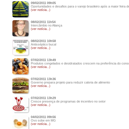
09/02/2011 09h05
Oportunidades e desafios para o varejo brasileiro após a maior feira 
(ver notícia...)
08/02/2011 11h54
Intercâmbio no Aliança
(ver notícia...)
08/02/2011 10h58
Antisséptico bucal
(ver notícia...)
07/02/2011 13h49
Produtos congelados e desidratados crescem na preferência do cons
(ver notícia...)
07/02/2011 13h36
Governo prepara projeto para reduzir caloria de alimento
(ver notícia...)
07/02/2011 13h29
Cresce presença de programas de incentivo no setor
(ver notícia...)
04/02/2011 09h56
Ovo sobe em MG
(ver notícia...)