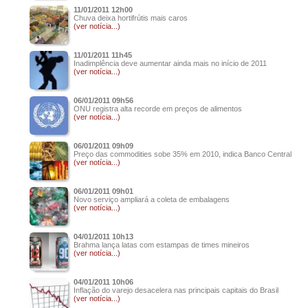
11/01/2011 12h00
Chuva deixa hortifrútis mais caros
(ver notícia...)
11/01/2011 11h45
Inadimplência deve aumentar ainda mais no início de 2011
(ver notícia...)
06/01/2011 09h56
ONU registra alta recorde em preços de alimentos
(ver notícia...)
06/01/2011 09h09
Preço das commodities sobe 35% em 2010, indica Banco Central
(ver notícia...)
06/01/2011 09h01
Novo serviço ampliará a coleta de embalagens
(ver notícia...)
04/01/2011 10h13
Brahma lança latas com estampas de times mineiros
(ver notícia...)
04/01/2011 10h06
Inflação do varejo desacelera nas principais capitais do Brasil
(ver notícia...)