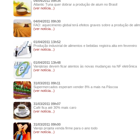
04/04/2011 09h34
Atlantic Tuna quer dobrar a produção de atum no Brasil
(ver notícia...)
04/04/2011 09h30
FAO: aquecimento global terá efeitos graves sobre a produção de ali
(ver notícia...)
01/04/2011 13h52
Produção industrial de alimentos e bebidas registra alta em fevereiro
(ver notícia...)
01/04/2011 13h48
Varejistas devem ficar atentos às novas mudanças na NF eletrônica
(ver notícia...)
31/03/2011 09h11
Supermercados esperam vender 8% a mais na Páscoa
(ver notícia...)
31/03/2011 09h07
Café fica até 30% mais caro
(ver notícia...)
31/03/2011 09h00
Varejo projeta venda firme para o ano todo
(ver notícia...)