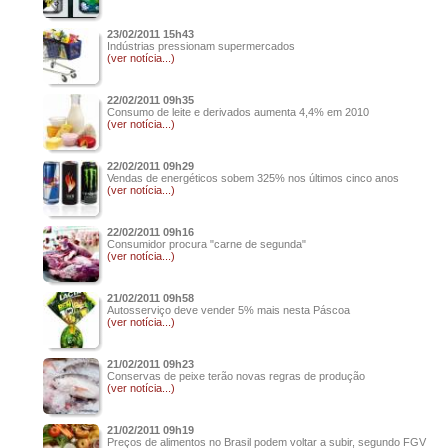
23/02/2011 15h43
Indústrias pressionam supermercados
(ver notícia...)
22/02/2011 09h35
Consumo de leite e derivados aumenta 4,4% em 2010
(ver notícia...)
22/02/2011 09h29
Vendas de energéticos sobem 325% nos últimos cinco anos
(ver notícia...)
22/02/2011 09h16
Consumidor procura "carne de segunda"
(ver notícia...)
21/02/2011 09h58
Autosserviço deve vender 5% mais nesta Páscoa
(ver notícia...)
21/02/2011 09h23
Conservas de peixe terão novas regras de produção
(ver notícia...)
21/02/2011 09h19
Preços de alimentos no Brasil podem voltar a subir, segundo FGV