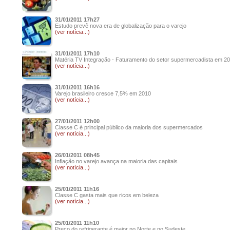
31/01/2011 17h27
Estudo prevê nova era de globalização para o varejo
(ver notícia...)
31/01/2011 17h10
Matéria TV Integração - Faturamento do setor supermercadista em 2
(ver notícia...)
31/01/2011 16h16
Varejo brasileiro cresce 7,5% em 2010
(ver notícia...)
27/01/2011 12h00
Classe C é principal público da maioria dos supermercados
(ver notícia...)
26/01/2011 08h45
Inflação no varejo avança na maioria das capitais
(ver notícia...)
25/01/2011 11h16
Classe C gasta mais que ricos em beleza
(ver notícia...)
25/01/2011 11h10
Preço do refrigerante é maior no Norte e no Sudeste