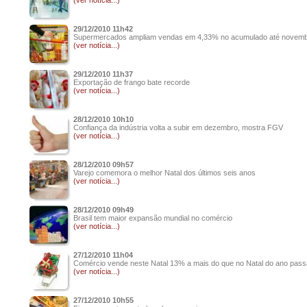
(ver notícia...)
29/12/2010 11h42
Supermercados ampliam vendas em 4,33% no acumulado até novem
(ver notícia...)
29/12/2010 11h37
Exportação de frango bate recorde
(ver notícia...)
28/12/2010 10h10
Confiança da indústria volta a subir em dezembro, mostra FGV
(ver notícia...)
28/12/2010 09h57
Varejo comemora o melhor Natal dos últimos seis anos
(ver notícia...)
28/12/2010 09h49
Brasil tem maior expansão mundial no comércio
(ver notícia...)
27/12/2010 11h04
Comércio vende neste Natal 13% a mais do que no Natal do ano pas
(ver notícia...)
27/12/2010 10h55