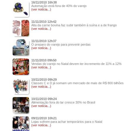
16/11/2010 16h38
Automação está fora de 40% do varejo
(ver notícia...)
11/11/2010 12h42
Alta da carne bovina faz subir também à suína e a de frango
(ver notícia...)
11/11/2010 12h37
O preparo do varejo para prevenir perdas
(ver notícia...)
11/11/2010 09h50
Vendas do varejo no Natal devem ter incremento de 11% a 12%
(ver notícia...)
10/11/2010 09h29
Classes C e D já somam um mercado de mais de R$ 800 bilhões
(ver notícia...)
10/11/2010 09h24
Alimentação fora do lar cresce 30% no Brasil
(ver notícia...)
09/11/2010 10h21
Lojas sofrem para achar temporários para o Natal
(ver notícia...)